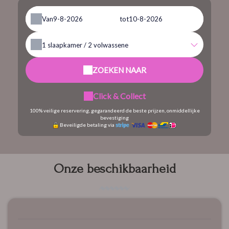
Van
tot
1
slaapkamer /
2
volwassene
ZOEKEN NAAR
Click & Collect
100% veilige reservering, gegarandeerd de beste prijzen, onmiddellijke
bevestiging
Beveiligde betaling via
Onze beschikbaarheid