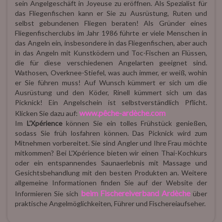
sein Angelgeschäft in Joyeuse zu eröffnen. Als Spezialist für
das Fliegenfischen kann er Sie zu Ausrüstung, Ruten und
selbst gebundenen Fliegen beraten! Als Gründer eines
Fliegenfischerclubs im Jahr 1986 führte er viele Menschen in
das Angeln ein, insbesondere in das Fliegenfischen, aber auch
in das Angeln mit Kunstködern und Toc-Fischen an Flüssen,
die für diese verschiedenen Angelarten geeignet sind.
Wathosen, Overknee-Stiefel, was auch immer, er weiß, wohin
er Sie führen muss! Auf Wunsch kümmert er sich um die
Ausrüstung und den Köder, Rinell kümmert sich um das
Picknick! Ein Angelschein ist selbstverständlich Pflicht.
www.pêche-ardèche.com
Klicken Sie dazu auf:
Im
L'Xpérience
können Sie ein tolles Frühstück genießen,
sodass Sie früh losfahren können. Das Picknick wird zum
Mitnehmen vorbereitet. Sie sind Angler und Ihre Frau möchte
mitkommen? Bei L'Xpérience bieten wir einen Thai-Kochkurs
oder ein entspannendes Saunaerlebnis mit Massage und
Gesichtsbehandlung mit den besten Produkten an. Weitere
allgemeine Informationen finden Sie auf der Website der
beim Fischereiverband Ardèche
Informieren Sie sich
über
praktische Angelmöglichkeiten, Führer und Fischereiaufseher.