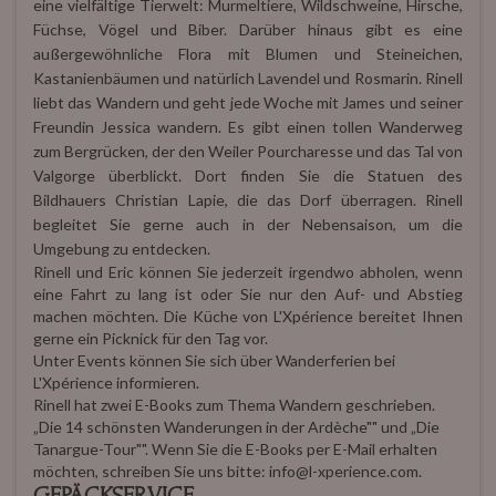
eine vielfältige Tierwelt: Murmeltiere, Wildschweine, Hirsche,
Füchse, Vögel und Biber. Darüber hinaus gibt es eine
außergewöhnliche Flora mit Blumen und Steineichen,
Kastanienbäumen und natürlich Lavendel und Rosmarin. Rinell
liebt das Wandern und geht jede Woche mit James und seiner
Freundin Jessica wandern. Es gibt einen tollen Wanderweg
zum Bergrücken, der den Weiler Pourcharesse und das Tal von
Valgorge überblickt. Dort finden Sie die Statuen des
Bildhauers Christian Lapie, die das Dorf überragen. Rinell
begleitet Sie gerne auch in der Nebensaison, um die
Umgebung zu entdecken.
Rinell und Eric können Sie jederzeit irgendwo abholen, wenn
eine Fahrt zu lang ist oder Sie nur den Auf- und Abstieg
machen möchten. Die Küche von L'Xpérience bereitet Ihnen
gerne ein Picknick für den Tag vor.
Unter Events können Sie sich über Wanderferien bei
L'Xpérience informieren.
Rinell hat zwei E-Books zum Thema Wandern geschrieben.
„Die 14 schönsten Wanderungen in der Ardèche"" und „Die
Tanargue-Tour"". Wenn Sie die E-Books per E-Mail erhalten
möchten, schreiben Sie uns bitte: info@l-xperience.com.