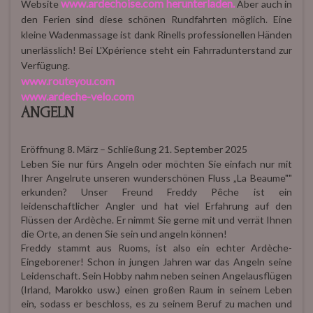
www.ardechoise.com herunterladen.
Website
Aber auch in
den Ferien sind diese schönen Rundfahrten möglich. Eine
kleine Wadenmassage ist dank Rinells professionellen Händen
unerlässlich! Bei L'Xpérience steht ein Fahrradunterstand zur
Verfügung.
www.routeyou.com
www.ardeche-velo.com
ANGELN
Eröffnung 8. März – Schließung 21. September 2025
Leben Sie nur fürs Angeln oder möchten Sie einfach nur mit
Ihrer Angelrute unseren wunderschönen Fluss „La Beaume""
erkunden? Unser Freund Freddy Pêche ist ein
leidenschaftlicher Angler und hat viel Erfahrung auf den
Flüssen der Ardèche. Er nimmt Sie gerne mit und verrät Ihnen
die Orte, an denen Sie sein und angeln können!
Freddy stammt aus Ruoms, ist also ein echter Ardèche-
Eingeborener! Schon in jungen Jahren war das Angeln seine
Leidenschaft. Sein Hobby nahm neben seinen Angelausflügen
(Irland, Marokko usw.) einen großen Raum in seinem Leben
ein, sodass er beschloss, es zu seinem Beruf zu machen und