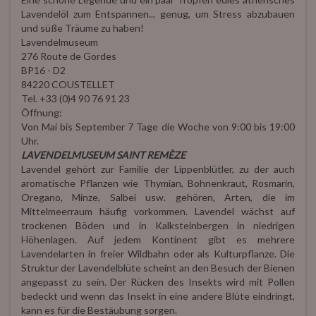
Lavendelöl zum Entspannen... genug, um Stress abzubauen
und süße Träume zu haben!
Lavendelmuseum
276 Route de Gordes
BP16 - D2
84220 COUSTELLET
Tel. +33 (0)4 90 76 91 23
Öffnung:
Von Mai bis September 7 Tage die Woche von 9:00 bis 19:00
Uhr.
LAVENDELMUSEUM SAINT REMÈZE
Lavendel gehört zur Familie der Lippenblütler, zu der auch
aromatische Pflanzen wie Thymian, Bohnenkraut, Rosmarin,
Oregano, Minze, Salbei usw. gehören, Arten, die im
Mittelmeerraum häufig vorkommen. Lavendel wächst auf
trockenen Böden und in Kalksteinbergen in niedrigen
Höhenlagen. Auf jedem Kontinent gibt es mehrere
Lavendelarten in freier Wildbahn oder als Kulturpflanze. Die
Struktur der Lavendelblüte scheint an den Besuch der Bienen
angepasst zu sein. Der Rücken des Insekts wird mit Pollen
bedeckt und wenn das Insekt in eine andere Blüte eindringt,
kann es für die Bestäubung sorgen.