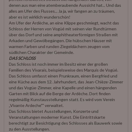
denen aus man eine atemberaubende Aussicht hat... Und das
alles am Ufer des Flusses... Ja ja, wir fangen an zu träumen,
aber es ist wirklich wunderschön!
Am Ufer der Ardèche, an eine Klippe geschmiegt, wacht das
Schloss der Herren von Vogüé mit seinen vier Rundtürmen
über das Dorf und seine amphitheaterförmigen Straßen mit
Arkaden und Gewölbegängen. Die hübschen Häuser mit
warmen Farben und runden Ziegeldächern zeugen vom
südlichen Charakter der Gemeinde.
DAS SCHLOSS
Das Schloss ist noch immer im Besitz einer der großen
Familien des Vivarais, beispielsweise des Marquis de Vogüé.
Das Schloss umfasst einen Prunkraum, einen Bergfried und
eine Küche aus dem 12. Jahrhundert, das Jean-Chièze-Zimmer
und das Vogüe-Zimmer, eine Kapelle und einen hängenden
Garten mit Blick auf die Berge der Ardèche. Dort finden
regelmäßig Kunstausstellungen statt. Es wird vom Verein
„Vivante Ardeche"" verwaltet.
Das Schloss bietet Ausstellungen, Konzerte und
Veranstaltungen moderner Kunst. Die Eintrittskarte
berechtigt zur Besichtigung des Schlosses als Bauwerk sowie
zu den Ausstellungen.