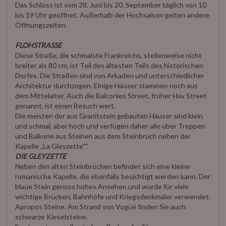
Das Schloss ist vom 28. Juni bis 20. September täglich von 10
bis 19 Uhr geöffnet. Außerhalb der Hochsaison gelten andere
Öffnungszeiten.
FLOHSTRASSE
Diese Straße, die schmalste Frankreichs, stellenweise nicht
breiter als 80 cm, ist Teil des ältesten Teils des historischen
Dorfes. Die Straßen sind von Arkaden und unterschiedlicher
Architektur durchzogen. Einige Häuser stammen noch aus
dem Mittelalter. Auch die Balconies Street, früher Hay Street
genannt, ist einen Besuch wert.
Die meisten der aus Granitstein gebauten Häuser sind klein
und schmal, aber hoch und verfügen daher alle über Treppen
und Balkone aus Steinen aus dem Steinbruch neben der
Kapelle „La Gleyzette"".
DIE GLEYZETTE
Neben den alten Steinbrüchen befindet sich eine kleine
romanische Kapelle, die ebenfalls besichtigt werden kann. Der
blaue Stein genoss hohes Ansehen und wurde für viele
wichtige Brücken, Bahnhöfe und Kriegsdenkmäler verwendet.
Apropos Steine. Am Strand von Vogüé finden Sie auch
schwarze Kieselsteine.