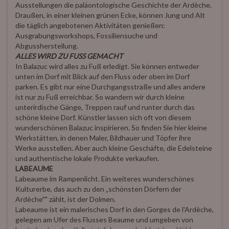
Ausstellungen die paläontologische Geschichte der Ardèche.
Draußen, in einer kleinen grünen Ecke, können Jung und Alt
die täglich angebotenen Aktivitäten genießen:
Ausgrabungsworkshops, Fossiliensuche und
Abgussherstellung.
ALLES WIRD ZU FUSS GEMACHT
In Balazuc wird alles zu Fuß erledigt. Sie können entweder
unten im Dorf mit Blick auf den Fluss oder oben im Dorf
parken. Es gibt nur eine Durchgangsstraße und alles andere
ist nur zu Fuß erreichbar. So wandern wir durch kleine
unterirdische Gänge, Treppen rauf und runter durch das
schöne kleine Dorf. Künstler lassen sich oft von diesem
wunderschönen Balazuc inspirieren. So finden Sie hier kleine
Werkstätten, in denen Maler, Bildhauer und Töpfer ihre
Werke ausstellen. Aber auch kleine Geschäfte, die Edelsteine
und authentische lokale Produkte verkaufen.
LABEAUME
Labeaume im Rampenlicht. Ein weiteres wunderschönes
Kulturerbe, das auch zu den „schönsten Dörfern der
Ardèche"" zählt, ist der Dolmen.
Labeaume ist ein malerisches Dorf in den Gorges de l'Ardèche,
gelegen am Ufer des Flusses Beaume und umgeben von