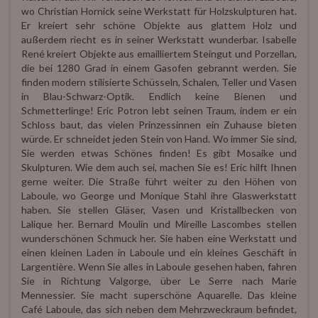
wo Christian Hornick seine Werkstatt für Holzskulpturen hat.
Er kreiert sehr schöne Objekte aus glattem Holz und
außerdem riecht es in seiner Werkstatt wunderbar. Isabelle
René kreiert Objekte aus emailliertem Steingut und Porzellan,
die bei 1280 Grad in einem Gasofen gebrannt werden. Sie
finden modern stilisierte Schüsseln, Schalen, Teller und Vasen
in Blau-Schwarz-Optik. Endlich keine Bienen und
Schmetterlinge! Eric Potron lebt seinen Traum, indem er ein
Schloss baut, das vielen Prinzessinnen ein Zuhause bieten
würde. Er schneidet jeden Stein von Hand. Wo immer Sie sind,
Sie werden etwas Schönes finden! Es gibt Mosaike und
Skulpturen. Wie dem auch sei, machen Sie es! Eric hilft Ihnen
gerne weiter. Die Straße führt weiter zu den Höhen von
Laboule, wo George und Monique Stahl ihre Glaswerkstatt
haben. Sie stellen Gläser, Vasen und Kristallbecken von
Lalique her. Bernard Moulin und Mireille Lascombes stellen
wunderschönen Schmuck her. Sie haben eine Werkstatt und
einen kleinen Laden in Laboule und ein kleines Geschäft in
Largentière. Wenn Sie alles in Laboule gesehen haben, fahren
Sie in Richtung Valgorge, über Le Serre nach Marie
Mennessier. Sie macht superschöne Aquarelle. Das kleine
Café Laboule, das sich neben dem Mehrzweckraum befindet,