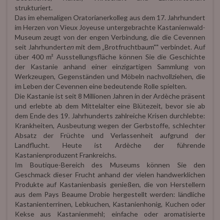
strukturiert.
Das im ehemaligen Oratorianerkolleg aus dem 17. Jahrhundert
im Herzen von Vieux Joyeuse untergebrachte Kastanienwald-
Museum zeugt von der engen Verbindung, die die Cevennen
seit Jahrhundert
en
mit dem „Brotfruchtbaum"" verbindet. Auf
über 400 m² Ausstellungsfläche können Sie die Geschichte
der Kastanie anhand einer einzigartigen Sammlung von
Werkzeugen, Gegenständen und Möbeln nachvollziehen, die
im Leben der Cevennen eine bedeutende Rolle spielten.
Die Kastanie ist seit 8 Millionen Jahren in der Ardèche präsent
und erlebte ab dem Mittelalter eine Blütezeit, bevor sie ab
dem Ende des 19. Jahrhunderts zahlreiche Krisen durchlebte:
Krankheiten, Ausbeutung wegen der Gerbstoffe, schlechter
Absatz der Früchte und Verlassenheit aufgrund der
Landflucht. Heute ist Ardèche der führende
Kastanienproduzent Frankreichs.
Im Boutique-Bereich des Museums können Sie den
Geschmack dieser Frucht anhand der vielen handwerklichen
Produkte auf Kastanienbasis genießen, die von Herstellern
aus dem Pays Beaume Drobie hergestellt werden: ländliche
Kastanienterrinen, Lebkuchen, Kastanienhonig, Kuchen oder
Kekse aus Kastanienmehl; einfache oder aromatisierte