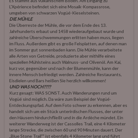
Es stammt aus vulkanischem Boden. Am Eingang zu
L'Xpérience befindet sich eine Mosaik-Kompassrose,
umgeben von schwarzen Vogüé-Kieselsteinen.
DIE MÜHLE
Die Überreste der Mühle, die vor dem Ende des 13.
Jahrhunderts erbaut und 1458 wiederaufgebaut wurde und
zahlreiche Überschwemmungen erlitten haben muss, liegen
im Fluss. Außerdem gibt es große Felsplatten, auf denen man
im Sommer gut sonnenbaden kann. Die Mühle verarbeitete
alle Arten von Getreide, produzierte aber mithilfe eines
speziellen Mühlsteins auch Walnuss- und Olivenöl. Am Kai,
kurz vor, gegenüber und nach der Blumenmühle, kann der
innere Mensch befriedigt werden. Zahlreiche Restaurants,
Eisdielen und Bars heißen Sie herzlich willkommen!
UND WAS NOCH????
Kurz gesagt: WAS SONST. Auch Wanderungen rund um
Vogüé sind möglich. Da wäre zum Beispiel der Vogüé-
Entdeckungspfad. Auf dem Foto schwer zu erkennen, aber es
handelt sich um ein Stück unterirdischen Flusses, der unter
den Häusern hindurchfließt und in die Ardèche mündet. Ein
weiterer Wanderweg ist der Cassolles Trail, eine 4 Kilometer
lange Strecke, die zwischen 60 und 90 Minuten dauert. Der
„Blue Stone Trail"" ist ebenfalls 4 Kilometer lang und führt