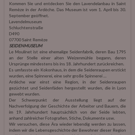
Kommen Sie und entdecken Sie den Lavendelanbau in Saint
Remèze in der Ardèche. Das Museum ist vom 1. April bis 30.
September geöffnet.
Lavendelmuseum
Schluchtenstraße
D490
07700 Saint Remèze
SEIDENMUSEUM
Le Moulinet ist eine ehemalige Seidenfabrik, deren Bau 1795
an der Stelle einer alten Weizenmühle begann, deren
Ursprünge mindestens bis ins 18. Jahrhundert zurückreichen.
Es umfasste ein Kokonhaus, in dem die Seidenraupen erstickt
wurden, eine Spinnerei, eine sehr große Spinnerei …
Ardèche war einst eine Region, in der Seidenraupen
gezüchtet und Seidenfäden hergestellt wurden, die in Lyon
gewebt wurden.
Der Schwerpunkt der Ausstellung liegt auf der
Nachverfolgung der Geschichte der Arbeiter und Bauern, die
im 19. Jahrhundert hauptsächlich von der Seide lebten,
anhand zahlreicher Fotografien, Stiche, Dokumente usw.
Wir versuchen, diese Ära wieder lebendig werden zu lassen,
indem wir die Lebensgeschichte der Bewohner dieser Region