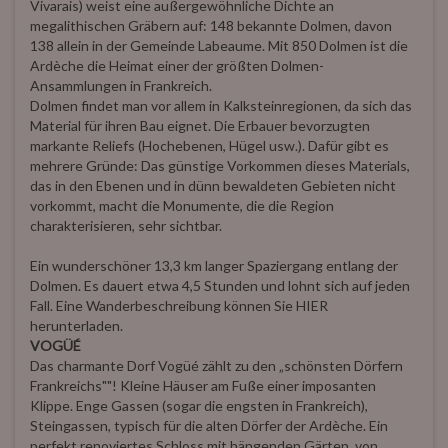
Vivarais) weist eine außergewöhnliche Dichte an
megalithischen Gräbern auf: 148 bekannte Dolmen, davon
138 allein in der Gemeinde Labeaume. Mit 850 Dolmen ist die
Ardèche die Heimat einer der größten Dolmen-
Ansammlungen in Frankreich.
Dolmen findet man vor allem in Kalksteinregionen, da sich das
Material für ihren Bau eignet. Die Erbauer bevorzugten
markante Reliefs (Hochebenen, Hügel usw.). Dafür gibt es
mehrere Gründe: Das günstige Vorkommen dieses Materials,
das in den Ebenen und in dünn bewaldeten Gebieten nicht
vorkommt, macht die Monumente, die die Region
charakterisieren, sehr sichtbar.
Ein wunderschöner 13,3 km langer Spaziergang entlang der
Dolmen. Es dauert etwa 4,5 Stunden und lohnt sich auf jeden
Fall. Eine Wanderbeschreibung können Sie HIER
herunterladen.
VOGÜÉ
Das charmante Dorf Vogüé zählt zu den „schönsten Dörfern
Frankreichs""! Kleine Häuser am Fuße einer imposanten
Klippe. Enge Gassen (sogar die engsten in Frankreich),
Steingassen, typisch für die alten Dörfer der Ardèche. Ein
perfekt renoviertes Schloss mit hängenden Gärten, von