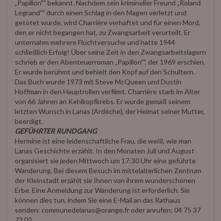
„Papillon"" bekannt. Nachdem sein krimineller Freund „Roland
Legrand"" durch einen Schlag in den Magen verletzt und
getötet wurde, wird Charrière verhaftet und für einen Mord,
den er nicht begangen hat, zu Zwangsarbeit verurteilt. Er
unternahm mehrere Fluchtversuche und hatte 1944
schließlich Erfolg! Über seine Zeit in den Zwangsarbeitslagern
schrieb er den Abenteuerroman „Papillon"", der 1969 erschien.
Er wurde berühmt und behielt den Kopf auf den Schultern.
Das Buch wurde 1973 mit Steve McQueen und Dustin
Hoffman in den Hauptrollen verfilmt. Charrière starb im Alter
von 66 Jahren an Kehlkopfkrebs. Er wurde gemäß seinem
letzten Wunsch in Lanas (Ardèche), der Heimat seiner Mutter,
beerdigt.
GEFÜHRTER RUNDGANG
Hermine ist eine leidenschaftliche Frau, die weiß, wie man
Lanas Geschichte erzählt. In den Monaten Juli und August
organisiert sie jeden Mittwoch um 17:30 Uhr eine geführte
Wanderung. Bei diesem Besuch im mittelalterlichen Zentrum
der Kleinstadt erzählt sie Ihnen von ihrem wunderschönen
Erbe. Eine Anmeldung zur Wanderung ist erforderlich. Sie
können dies tun, indem Sie eine E-Mail an das Rathaus
senden: communedelanas@orange.fr oder anrufen; 04 75 37
72 02.