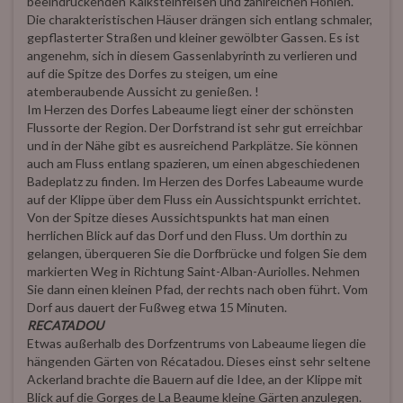
beeindruckenden Kalksteinfelsen und zahlreichen Höhlen.
Die charakteristischen Häuser drängen sich entlang schmaler,
gepflasterter Straßen und kleiner gewölbter Gassen. Es ist
angenehm, sich in diesem Gassenlabyrinth zu verlieren und
auf die Spitze des Dorfes zu steigen, um eine
atemberaubende Aussicht zu genießen. !
Im Herzen des Dorfes Labeaume liegt einer der schönsten
Flussorte der Region. Der Dorfstrand ist sehr gut erreichbar
und in der Nähe gibt es ausreichend Parkplätze. Sie können
auch am Fluss entlang spazieren, um einen abgeschiedenen
Badeplatz zu finden. Im Herzen des Dorfes Labeaume wurde
auf der Klippe über dem Fluss ein Aussichtspunkt errichtet.
Von der Spitze dieses Aussichtspunkts hat man einen
herrlichen Blick auf das Dorf und den Fluss. Um dorthin zu
gelangen, überqueren Sie die Dorfbrücke und folgen Sie dem
markierten Weg in Richtung Saint-Alban-Auriolles. Nehmen
Sie dann einen kleinen Pfad, der rechts nach oben führt. Vom
Dorf aus dauert der Fußweg etwa 15 Minuten.
RECATADOU
Etwas außerhalb des Dorfzentrums von Labeaume liegen die
hängenden Gärten von Récatadou. Dieses einst sehr seltene
Ackerland brachte die Bauern auf die Idee, an der Klippe mit
Blick auf die Gorges de La Beaume kleine Gärten anzulegen.