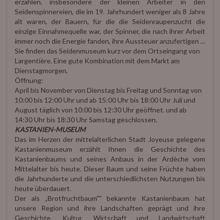
erzählen, insbesondere der kleinen Arbeiter in den
Seidenspinnereien, die im 19. Jahrhundert weniger als 8 Jahre
alt waren, der Bauern, für die die Seidenraupenzucht die
einzige Einnahmequelle war, der Spinner, die nach ihrer Arbeit
immer noch die Energie fanden, ihre Aussteuer anzufertigen …
Sie finden das Seidenmuseum kurz vor dem Ortseingang von
Largentière. Eine gute Kombination mit dem Markt am
Dienstagmorgen.
Öffnung:
April bis November von Dienstag bis Freitag und Sonntag von
10:00 bis 12:00 Uhr und ab 15:00 Uhr bis 18:00 Uhr Juli und
August täglich von 10:00 bis 12:30 Uhr geöffnet. und ab
14:30 Uhr bis 18:30 Uhr Samstag geschlossen.
KASTANIEN-MUSEUM
Das im Herzen der mittelalterlichen Stadt Joyeuse gelegene
Kastanienmuseum erzählt Ihnen die Geschichte des
Kastanienbaums und seines Anbaus in der Ardèche vom
Mittelalter bis heute. Dieser Baum und seine Früchte haben
die Jahrhunderte und die unterschiedlichsten Nutzungen bis
heute überdauert.
Der als „Brotfruchtbaum"" bekannte Kastanienbaum hat
unsere Region und ihre Landschaften geprägt und ihre
Geschichte, Kultur, Wirtschaft und Landwirtschaft