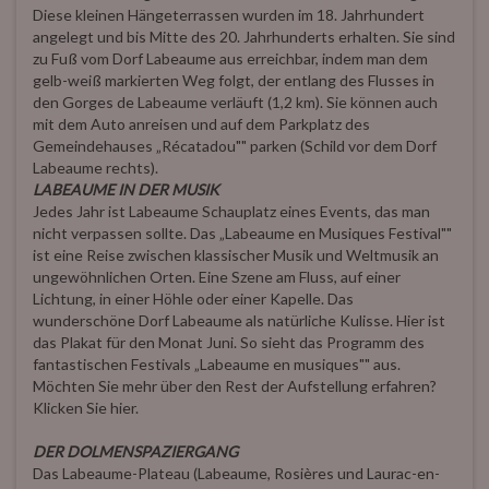
Diese kleinen Hängeterrassen wurden im 18. Jahrhundert
angelegt und bis Mitte des 20. Jahrhunderts erhalten. Sie sind
zu Fuß vom Dorf Labeaume aus erreichbar, indem man dem
gelb-weiß markierten Weg folgt, der entlang des Flusses in
den Gorges de Labeaume verläuft (1,2 km). Sie können auch
mit dem Auto anreisen und auf dem Parkplatz des
Gemeindehauses „Récatadou"" parken (Schild vor dem Dorf
Labeaume rechts).
LABEAUME IN DER MUSIK
Jedes Jahr ist Labeaume Schauplatz eines Events, das man
nicht verpassen sollte. Das „Labeaume en Musiques Festival""
ist eine Reise zwischen klassischer Musik und Weltmusik an
ungewöhnlichen Orten. Eine Szene am Fluss, auf einer
Lichtung, in einer Höhle oder einer Kapelle. Das
wunderschöne Dorf Labeaume als natürliche Kulisse. Hier ist
das Plakat für den Monat Juni. So sieht das Programm des
fantastischen Festivals „Labeaume en musiques"" aus.
Möchten Sie mehr über den Rest der Aufstellung erfahren?
Klicken Sie hier.
DER DOLMENSPAZIERGANG
Das Labeaume-Plateau (Labeaume, Rosières und Laurac-en-