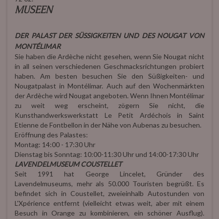
MUSEEN
DER PALAST DER SÜSSIGKEITEN UND DES NOUGAT VON
MONTÉLIMAR
Sie haben die Ardèche nicht gesehen, wenn Sie Nougat nicht
in all seinen verschiedenen Geschmacksrichtungen probiert
haben. Am besten besuchen Sie den Süßigkeiten- und
Nougatpalast in Montélimar. Auch auf den Wochenmärkten
der Ardèche wird Nougat angeboten. Wenn Ihnen Montélimar
zu weit weg erscheint, zögern Sie nicht, die
Kunsthandwerkswerkstatt Le Petit Ardéchois in Saint
Etienne de Fontbellon in der Nähe von Aubenas zu besuchen.
Eröffnung des Palastes:
Montag: 14:00 - 17:30 Uhr
Dienstag bis Sonntag: 10:00-11:30 Uhr und 14:00-17:30 Uhr
LAVENDELMUSEUM COUSTELLET
Seit 1991 hat George Lincelet, Gründer des
Lavendelmuseums, mehr als 50.000 Touristen begrüßt. Es
befindet sich in Coustellet, zweieinhalb Autostunden von
L'Xpérience entfernt (vielleicht etwas weit, aber mit einem
Besuch in Orange zu kombinieren, ein schöner Ausflug).