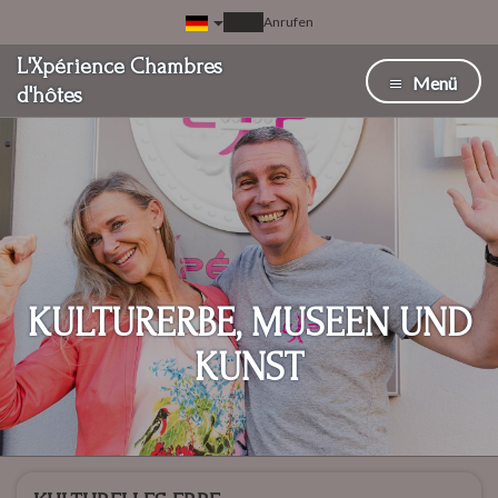
Anrufen
L'Xpérience Chambres
Menü
d'hôtes
KULTURERBE, MUSEEN UND
KUNST