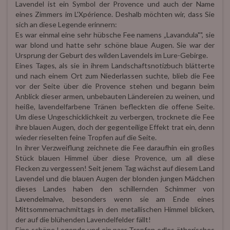
Lavendel ist ein Symbol der Provence und auch der Name
eines Zimmers im L'Xpérience. Deshalb möchten wir, dass Sie
sich an diese Legende erinnern:
Es war einmal eine sehr hübsche Fee namens „Lavandula"", sie
war blond und hatte sehr schöne blaue Augen. Sie war der
Ursprung der Geburt des wilden Lavendels im Lure-Gebirge.
Eines Tages, als sie in ihrem Landschaftsnotizbuch blätterte
und nach einem Ort zum Niederlassen suchte, blieb die Fee
vor der Seite über die Provence stehen und begann beim
Anblick dieser armen, unbebauten Ländereien zu weinen, und
heiße, lavendelfarbene Tränen befleckten die offene Seite.
Um diese Ungeschicklichkeit zu verbergen, trocknete die Fee
ihre blauen Augen, doch der gegenteilige Effekt trat ein, denn
wieder rieselten feine Tropfen auf die Seite.
In ihrer Verzweiflung zeichnete die Fee daraufhin ein großes
Stück blauen Himmel über diese Provence, um all diese
Flecken zu vergessen! Seit jenem Tag wächst auf diesem Land
Lavendel und die blauen Augen der blonden jungen Mädchen
dieses Landes haben den schillernden Schimmer von
Lavendelmalve, besonders wenn sie am Ende eines
Mittsommernachmittags in den metallischen Himmel blicken,
der auf die blühenden Lavendelfelder fällt!
Eine schöne Legende und ein paar Tropfen edles ätherisches