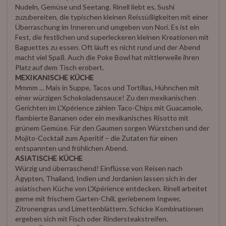
Nudeln, Gemüse und Seetang. Rinell liebt es, Sushi
zuzubereiten, die typischen kleinen Reissüßigkeiten mit einer
Überraschung im Inneren und umgeben von Nori. Es ist ein
Fest, die festlichen und superleckeren kleinen Kreationen mit
Baguettes zu essen. Oft läuft es nicht rund und der Abend
macht viel Spaß. Auch die Poke Bowl hat mittlerweile ihren
Platz auf dem Tisch erobert.
MEXIKANISCHE KÜCHE
Mmmm … Mais in Suppe, Tacos und Tortillas, Hühnchen mit
einer würzigen Schokoladensauce! Zu den mexikanischen
Gerichten im L'Xpérience zählen Taco-Chips mit Guacamole,
flambierte Bananen oder ein mexikanisches Risotto mit
grünem Gemüse. Für den Gaumen sorgen Würstchen und der
Mojito-Cocktail zum Aperitif – die Zutaten für einen
entspannten und fröhlichen Abend.
ASIATISCHE KÜCHE
Würzig und überraschend! Einflüsse von Reisen nach
Ägypten, Thailand, Indien und Jordanien lassen sich in der
asiatischen Küche von L'Xpérience entdecken. Rinell arbeitet
gerne mit frischem Garten-Chili, geriebenem Ingwer,
Zitronengras und Limettenblättern. Schicke Kombinationen
ergeben sich mit Fisch oder Rindersteakstreifen.