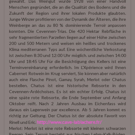
gewählt. Das Weingut wurde 1928 von einer Handvoll
Menschen gegründet, die an die Qualität des Bodens und die
Zukunft der Region und ihrer lokalen Produkte glaubten.
Junge Winzer profitieren von der Dynamik der Älteren, die ihre
Weinberge an das zu 80 % dominierende Terroir anpassen
konnten. Die Cevennen-Trias. Die 420 Hektar Rebfläche in
sehr fragmentierten Parzellen liegen auf einer Höhe zwischen
200 und 500 Metern und weisen ein heißes und trockenes
Klima mediterranen Typs auf. Eine wöchentliche Verkostung
ist zwischen 8:30 und 12:00 Uhr möglich. und zwischen 14:00
Uhr und 18:45 Uhr Für die Besichtigung des Kellers ist eine
Terminvereinbarung erforderlich. Im L'Xpérience wird Ihnen
Cabernet Rotwein im Krug serviert, Sie können aber natürlich
auch eine Flasche Pinot, Gamay, Syrah, Merlot oder Chatus
bestellen. Chatus ist eine historische Rebsorte in den
Cevennen-Ardéchoises. Es ist ein echter Erfolg. Chatus ist
eine späte rote Rebsorte, die Ende September und Anfang
Oktober reift. Nach 2 Jahren Ausbau im Eichenfass wird
daraus ein Lagerwein par excellence. Ab 5 Jahren kommt es
richtig zur Geltung. Der Chatus ist der absolute Favorit von
http://www.cave-lablachere.fr/
Rinell und Eric.
Merlot: Merlot ist eine rote Rebsorte mit kleinen schwarzen
Beeren. Sein Terroir besteht aus frischen Lehm-Kalk-Böden.