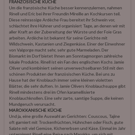
FRANZÖSISCHE KÜCHE
Um die französische Küche besser kennenzulernen, nahmen
Rinell und Eric bei ihrer Freundin Mireille an Kochkursen teil.
Diese reinrassige Ardèche-Frau bereitet ihr Schwein vor,
schlachtet ihre Hühner und organisiert Tage, an denen wir mit
aller Kraft an der Zubereitung der Würste und der Foie Gras
arbeiten. Ardèche ist bekannt für seine Gerichte mit
Wildschwein, Kastanien und Ziegenkäse. Einer der Einwohner
von Valgorge macht sehr, sehr gute Marmeladen. Der
Biomarkt im Dorf bietet Ihnen am Sonntagmorgen zahlreiche
lokale Produkte. Rinell ist ein Fan des englischen Kochs Jamie
Oliver und kombiniert seinen unverwechselbaren Stil mit den
schönen Produkten der französischen Küche. Bei uns zu
Hause hat der Knoblauch immer seine kleinen violetten
Blätter, die sehr duften. In Jamie Olivers Knoblauchsuppe gibt
Rinell mindestens drei im Ofen karamellisierte
Knoblauchknollen. Eine sehr zarte, samtige Suppe, die keinen
Mundgeruch verursacht.
MAROKKANISCHE KÜCHE
Und ja, eine große Auswahl an Gerichten: Couscous, Tajine
oft garniert mit Trockenfrüchten, Hühnchen oder Fisch, gute
Salate mit viel Gemüse, Kichererbsen und Käse. Einmal im Jahr
unternimmt Rinell eine Reise nach Marokko, um sich mit