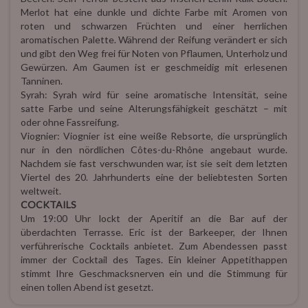
Merlot hat eine dunkle und dichte Farbe mit Aromen von
roten und schwarzen Früchten und einer herrlichen
aromatischen Palette. Während der Reifung verändert er sich
und gibt den Weg frei für Noten von Pflaumen, Unterholz und
Gewürzen. Am Gaumen ist er geschmeidig mit erlesenen
Tanninen.
Syrah: Syrah wird für seine aromatische Intensität, seine
satte Farbe und seine Alterungsfähigkeit geschätzt – mit
oder ohne Fassreifung.
Viognier: Viognier ist eine weiße Rebsorte, die ursprünglich
nur in den nördlichen Côtes-du-Rhône angebaut wurde.
Nachdem sie fast verschwunden war, ist sie seit dem letzten
Viertel des 20. Jahrhunderts eine der beliebtesten Sorten
weltweit.
COCKTAILS
Um 19:00 Uhr lockt der Aperitif an die Bar auf der
überdachten Terrasse. Eric ist der Barkeeper, der Ihnen
verführerische Cocktails anbietet. Zum Abendessen passt
immer der Cocktail des Tages. Ein kleiner Appetithappen
stimmt Ihre Geschmacksnerven ein und die Stimmung für
einen tollen Abend ist gesetzt.