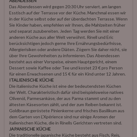
ABENDESSEN
Das Abendessen wird gegen 20:30 Uhr serviert. am langen
Esstisch auf der Terrasse vor der Küche. Manchmal essen wir
in der Küche selbst oder auf der überdachten Terrasse. Wenn
Sie Kinder haben, empfehlen wir Ihnen, die Mahlzeiten früher
und separat zuzubereiten. Jeden Tag werden Sie mit einer
anderen Küche aus aller Welt verwöhnt. Rinell und Eric
berücksichtigen jedoch gerne Ihre Ernährungsbedürfnisse,
Allergierisiken oder andere Diäten. Zögern Sie daher nicht, sie
über Ihre Gewohnheiten zu informieren. Das Abendessen
besteht aus einer Vorspeise, einem Hauptgericht, einem
Dessert sowie Kaffee oder Tee und kostet 23 € pro Person
für einen Erwachsenen und 15 € für ein Kind unter 12 Jahren.
ITALIENISCHE KÜCHE
Die italienische Küche ist eine der bedeutendsten Küchen
der Welt. Charakteristisch dafür sind beispielsweise natives
Olivenöl, Parmesankäse, der aus Parma stammt und zu den
ältesten Käsesorten zählt, und der zum Reiben bekannt ist.
Goldbraun geröstete Pinienkerne und frisches Basilikum aus
dem Garten von L'Xpérience sind nur einige Aromen der
italienischen Küche, die in Rinells Gerichten vertreten sind.
JAPANISCHE KÜCHE
Die traditionelle japanische Küche besteht aus Fisch, Reis,