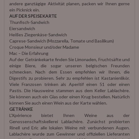
andere ganztägige Aktivität planen, packen wir Ihnen gerne
ein Picknick ein.
AUF DER SPEISEKARTE
Thunfisch-Sandwich
Eiersandwich
Heißes Ziegenkäse-Sandwich
Caprese-Sandwich (Mozzarella, Tomate und Basilikum)
Croque Monsieur und/oder Madame
Mac – Die Erfahrung
Auf der Getränkekarte finden Sie Limonaden, Fruchtsäfte und
einige Biere, die sogar unseren belgischen Freunden
schmecken. Nach dem Essen empfehlen wir Ihnen, die
Digestifs zu probieren. Sehr zu empfehlen ist Kastanienlikör.
Viele Franzosen trinken als Aperitif einen 51 oder einen
Pastis. Die Hausweine stammen aus dem Keller Lablachère.
Sie können auch ein Glas oder einen Krug bestellen. Natürlich
können Sie auch einen Wein aus der Karte wählen.
GETRÄNKE
L'Xpérience bietet Ihnen Weine aus der
Genossenschaftskellerei Lablachère. Zunächst probierten
Rinell und Eric alle lokalen Weine mit verbundenen Augen.
Lablachère wurde zum Gewinner und offiziellen Lieferanten