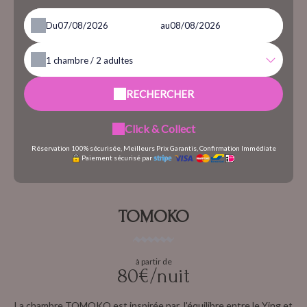
Du
au
1
chambre /
2
adultes
RECHERCHER
Click & Collect
Réservation 100% sécurisée, Meilleurs Prix Garantis, Confirmation Immédiate
Paiement sécurisé par
TOMOKO
à partir de
80€/nuit
La chambre TOMOKO est inspirée par l'équilibre entre le Ying et