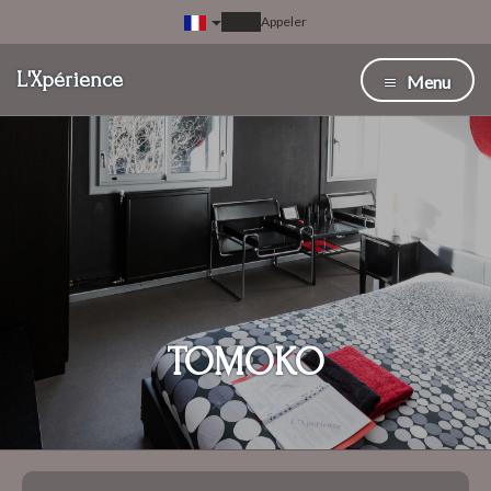
Appeler
L'Xpérience
Menu
TOMOKO