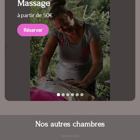
Massage
à partir de 50€
Réserver
1
2
3
4
5
6
Nos autres chambres